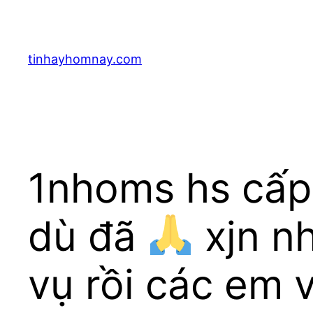
Skip
to
content
tinhayhomnay.com
1nhoms hs cấp 
dù đã
xjn n
vụ rồi các em