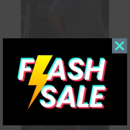
Close
this
modul