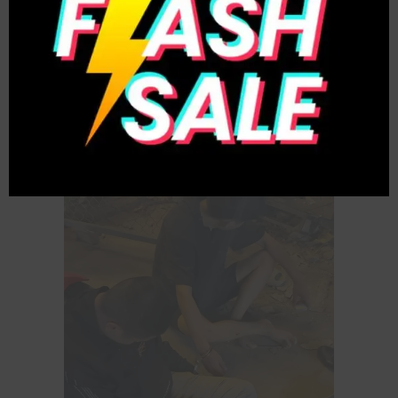
Nhóm người đi xe tải đã chặn đầu phương tiện
của đối tượng áo trắng, sau đó xảy ra hành vi xô
xát.