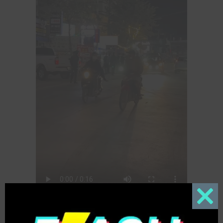
Close
this
Diễn biến:
Vụ việc xảy ra trên đường Long Phi.
modul