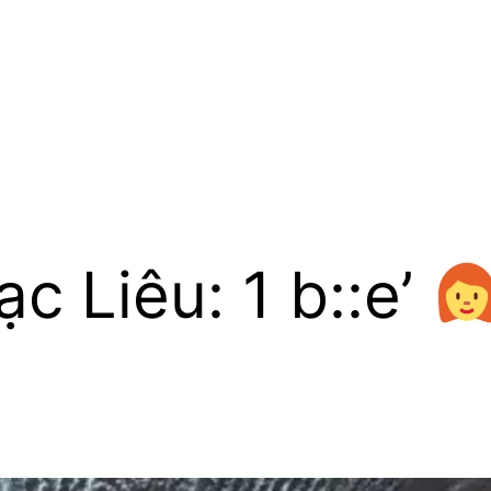
ạc Liêu: 1 b::e’