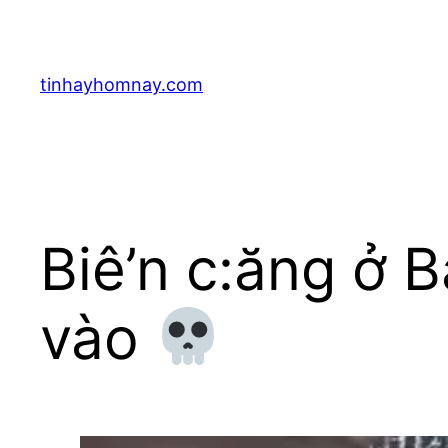
Skip
to
content
tinhayhomnay.com
Biê’n c:ăng ở B
vào