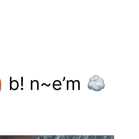
b! n~e’m