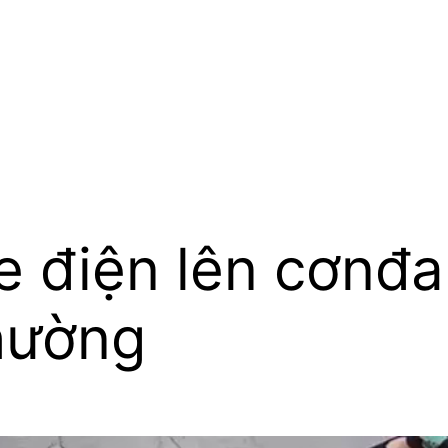
xe điện lên cơnđ
thường