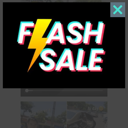
Close
this
modul