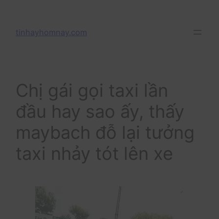
Skip
to
tinhayhomnay.com
content
Chị gái gọi taxi lần
đầu hay sao ấy, thấy
maybach đỗ lại tưởng
taxi nhảy tót lên xe