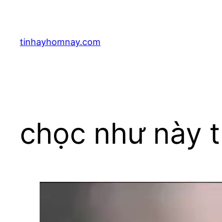
Skip
to
content
tinhayhomnay.com
chọc như này t