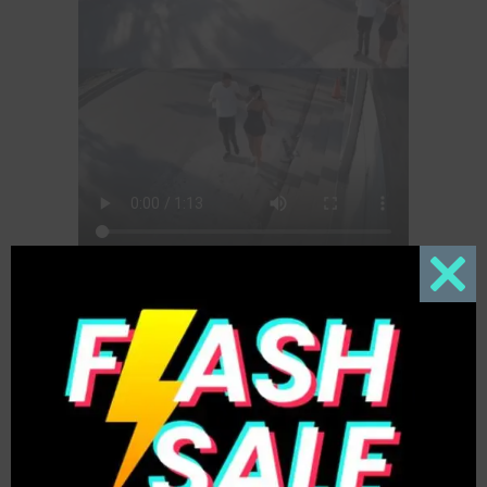
Close
this
modul