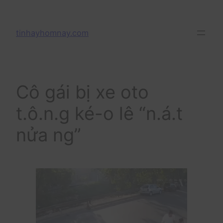
Skip
to
tinhayhomnay.com
content
Cô gái bị xe oto
t.ô.n.g ké-o lê “n.á.t
nửa ng”