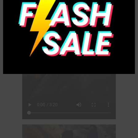
this
modul