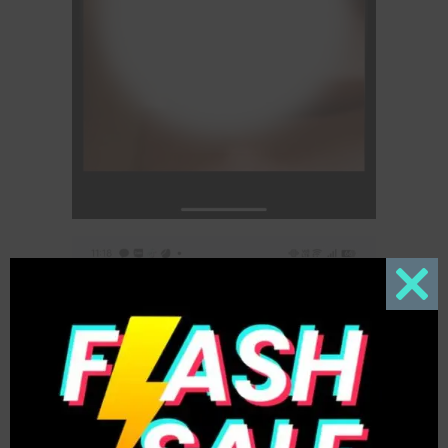
Close
this
modul