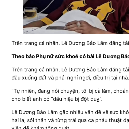
Trên trang cá nhân, Lê Dương Bảo Lâm đăng tải c
Theo báo Phụ nữ sức khoẻ có bài Lê Dương Bảo L
Trên trang cá nhân, Lê Dương Bảo Lâm đăng tải c
đầu xuống đất và phải nghỉ ngơi, điều trị tại n
“Tự nhiên, đang nói chuyện, tôi bị cà lăm, choá
cho biết anh có “dấu hiệu bị đột quỵ”.
Lê Dương Bảo Lâm gặp nhiều vấn đề về sức khỏe 
hai lá, sỏi thận và từng trải qua ca phẫu thuật đ
viện để khám tổng quát.