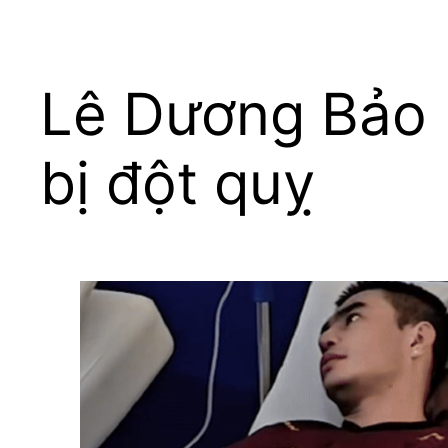
Lê Dương Bảo L
bị đột quỵ