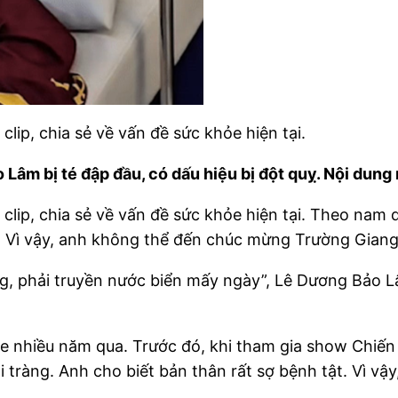
lip, chia sẻ về vấn đề sức khỏe hiện tại.
âm bị té đập đầu, có dấu hiệu bị đột quỵ. Nội dung
lip, chia sẻ về vấn đề sức khỏe hiện tại. Theo nam d
hà. Vì vậy, anh không thể đến chúc mừng Trường Giang
ng, phải truyền nước biển mấy ngày”, Lê Dương Bảo L
nhiều năm qua. Trước đó, khi tham gia show Chiến sĩ
ại tràng. Anh cho biết bản thân rất sợ bệnh tật. Vì vậ