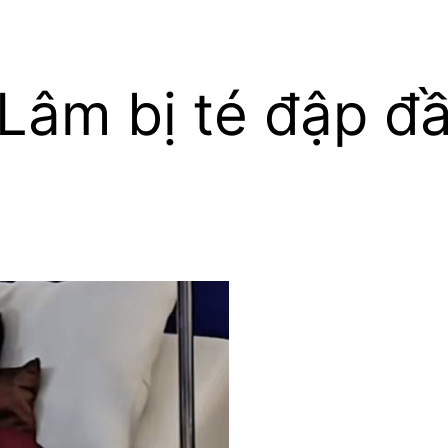
âm bị té đập đầ