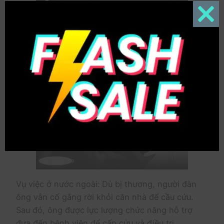
Close
this
modul
Vụ việc ở nước ngoài: Dù bị thương, người đàn
ông vẫn cố gắng rời khỏi căn nhà để cầu cứu.
Sau đó, ông được lực lượng chức năng hỗ trợ
đưa đến bệnh viện để cấp cứu và điều trị.