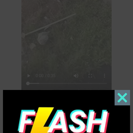
Ngày 12/02/2026 – Kota Kinabalu, Malaysia
Close
this
Người dân khu vực Indah Permai (thành phố Kota
modul
Kinabalu) đã bàng hoàng vào sáng 12/2 khi phát
hiện một thi thể bị phân xác trong tình trạng