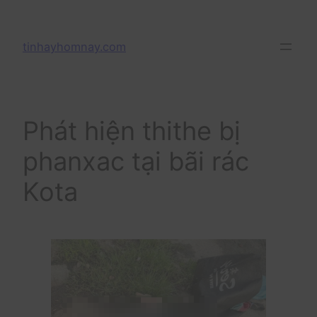
Skip
to
tinhayhomnay.com
content
Phát hiện thithe bị
phanxac tại bãi rác
Kota