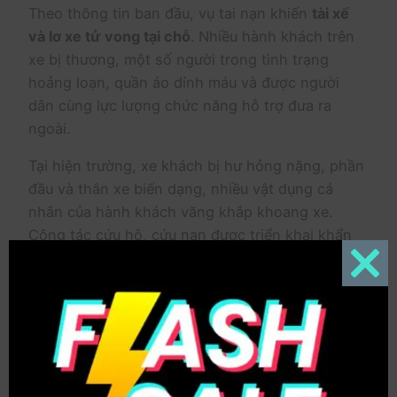
Theo thông tin ban đầu, vụ tai nạn khiến
tài xế
và lơ xe tử vong tại chỗ
. Nhiều hành khách trên
xe bị thương, một số người trong tình trạng
hoảng loạn, quần áo dính máu và được người
dân cùng lực lượng chức năng hỗ trợ đưa ra
ngoài.
Tại hiện trường, xe khách bị hư hỏng nặng, phần
đầu và thân xe biến dạng, nhiều vật dụng cá
nhân của hành khách văng khắp khoang xe.
Công tác cứu hộ, cứu nạn được triển khai khẩn
trương để đưa các nạn nhân đi cấp cứu và bảo
đảm an toàn giao thông khu vực.
Close
this
modul
Một số hành khách cho biết, họ vừa bắt đầu
chuyến về quê đoàn tụ gia đình dịp Tết thì không
may gặp nạn, “chưa kịp về tới nhà đã gặp cảnh
sinh tử”.