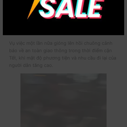
Hiện lực lượng chức năng tỉnh Hậu Giang đang
tiến hành khám nghiệm hiện trường, điều tra làm
rõ nguyên nhân vụ tai nạn và thống kê cụ thể số
người bị thương.
Vụ việc một lần nữa gióng lên hồi chuông cảnh
báo về an toàn giao thông trong thời điểm cận
Tết, khi mật độ phương tiện và nhu cầu đi lại của
người dân tăng cao.