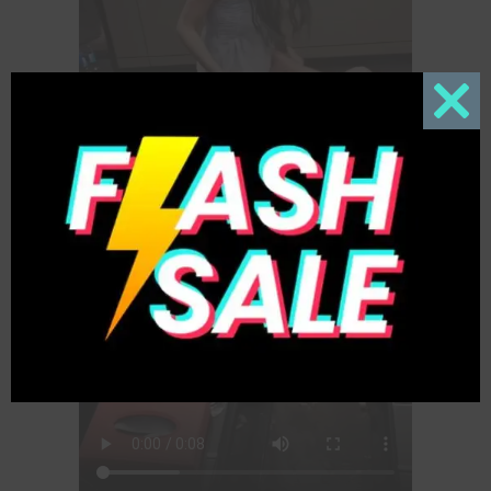
Close
this
modul