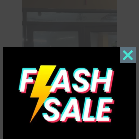
Close
this
modul