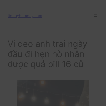
Skip
to
tinhayhomnay.com
content
Vi deo anh trai ngày
đầu đi hẹn hò nhận
được quả bill 16 củ