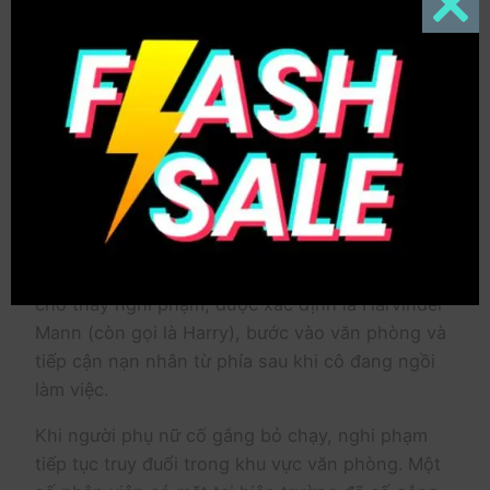
phạm là nam đồng nghiệp bị từ chối tình cảm
Close
this
Punjab, Ấn Độ
– Một vụ án mạng gây chấn động
modul
đã xảy ra tại thành phố Mohali, bang Punjab, khi
một nữ nhân viên công ty tư nhân bị sát hại ngay
tại nơi làm việc. Nghi phạm được xác định là
đồng nghiệp nam, người được cho là từng có
quan hệ tình cảm với nạn nhân.
Theo thông tin từ cơ quan chức năng, vụ việc
xảy ra vào tối 4/6. Hình ảnh từ camera giám sát
cho thấy nghi phạm, được xác định là Harvinder
Mann (còn gọi là Harry), bước vào văn phòng và
tiếp cận nạn nhân từ phía sau khi cô đang ngồi
làm việc.
Khi người phụ nữ cố gắng bỏ chạy, nghi phạm
tiếp tục truy đuổi trong khu vực văn phòng. Một