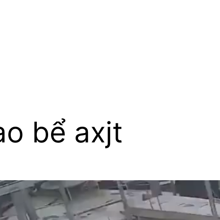
ào bể axjt