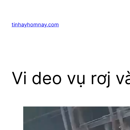
Skip
to
content
tinhayhomnay.com
Vi deo vụ rơj v