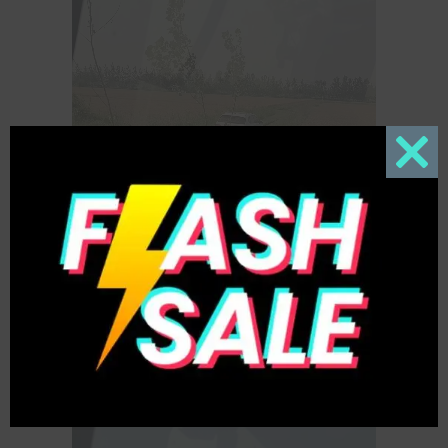
Close
this
modul