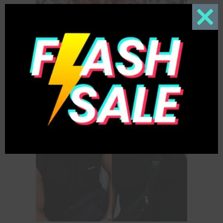
Close
this
modul