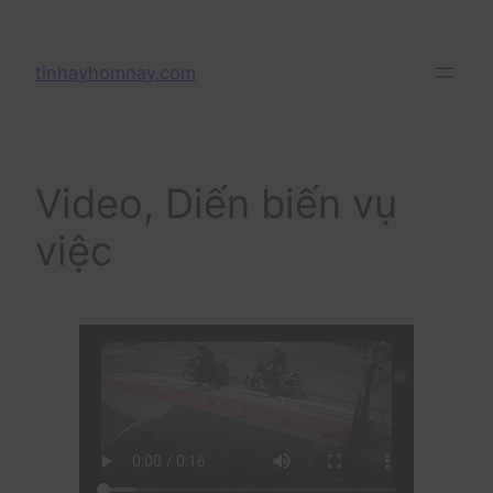
Skip
to
tinhayhomnay.com
content
Video, Diến biến vụ
việc