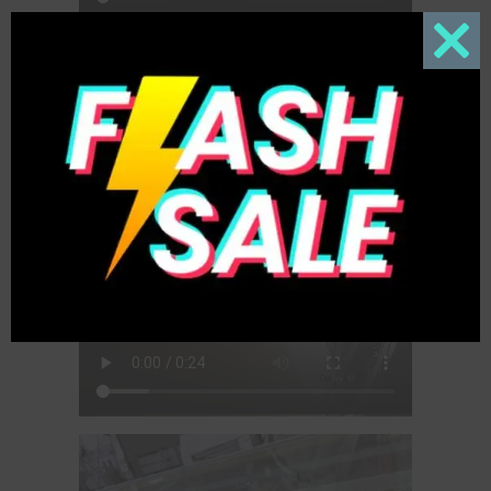
Close
this
modul