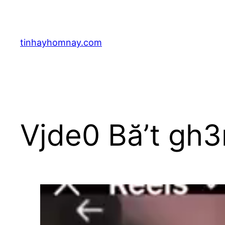
Skip
to
content
tinhayhomnay.com
Vjde0 Bă’t gh3