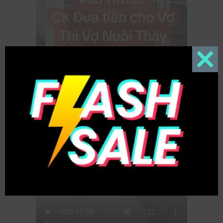
Close
this
modul