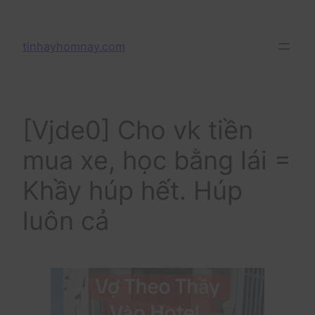
Skip
to
tinhayhomnay.com
content
[Vjde0] Cho vk tiền
mua xe, học bằng lái =
Khầy húp hết. Húp
luôn cả