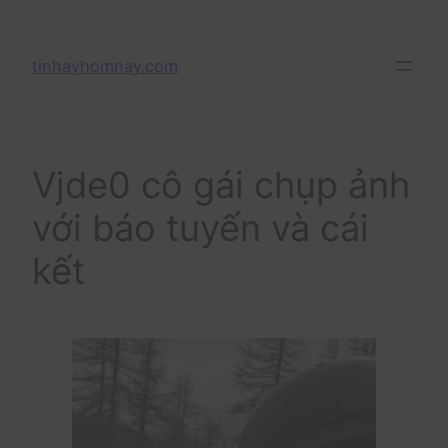
Skip
to
tinhayhomnay.com
content
Vjde0 cô gái chụp ảnh
với báo tuyến và cái
kết