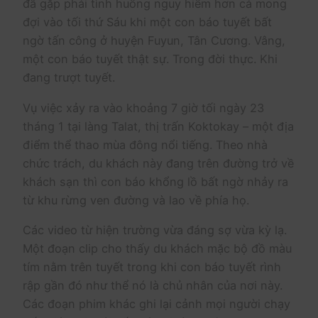
đã gặp phải tình huống nguy hiểm hơn cả mong
đợi vào tối thứ Sáu khi một con báo tuyết bất
ngờ tấn công ở huyện Fuyun, Tân Cương. Vâng,
một con báo tuyết thật sự. Trong đời thực. Khi
đang trượt tuyết.
Vụ việc xảy ra vào khoảng 7 giờ tối ngày 23
tháng 1 tại làng Talat, thị trấn Koktokay – một địa
điểm thể thao mùa đông nổi tiếng. Theo nhà
chức trách, du khách này đang trên đường trở về
khách sạn thì con báo khổng lồ bất ngờ nhảy ra
từ khu rừng ven đường và lao về phía họ.
Các video từ hiện trường vừa đáng sợ vừa kỳ lạ.
Một đoạn clip cho thấy du khách mặc bộ đồ màu
tím nằm trên tuyết trong khi con báo tuyết rình
rập gần đó như thể nó là chủ nhân của nơi này.
Các đoạn phim khác ghi lại cảnh mọi người chạy