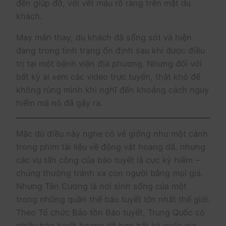
đến giúp đỡ, với vết máu rõ ràng trên mặt du
khách.
May mắn thay, du khách đã sống sót và hiện
đang trong tình trạng ổn định sau khi được điều
trị tại một bệnh viện địa phương. Nhưng đối với
bất kỳ ai xem các video trực tuyến, thật khó để
không rùng mình khi nghĩ đến khoảng cách nguy
hiểm mà nó đã gây ra.
Mặc dù điều này nghe có vẻ giống như một cảnh
trong phim tài liệu về động vật hoang dã, nhưng
các vụ tấn công của báo tuyết là cực kỳ hiếm –
chúng thường tránh xa con người bằng mọi giá.
Nhưng Tân Cương là nơi sinh sống của một
trong những quần thể báo tuyết lớn nhất thế giới.
Theo Tổ chức Bảo tồn Báo tuyết, Trung Quốc có
nhiều báo tuyết hoang dã hơn bất kỳ quốc gia