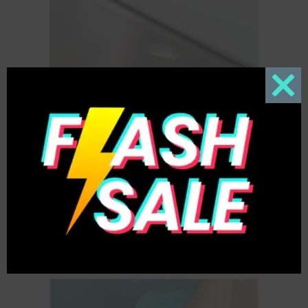
Close
this
modul